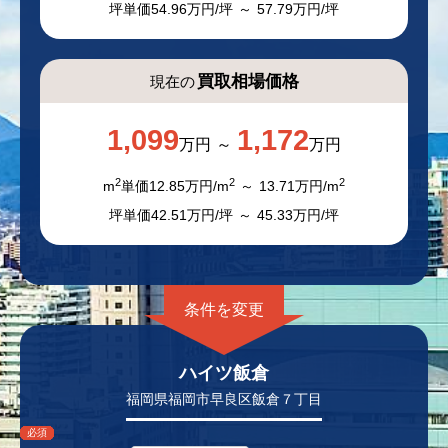
坪単価
54.96
万円/坪
57.79
万円/坪
買取相場価格
現在の
1,099
1,172
万円
万円
2
2
2
m
単価
12.85
万円/m
13.71
万円/m
坪単価
42.51
万円/坪
45.33
万円/坪
ハイツ飯倉
福岡県福岡市早良区飯倉７丁目
必須
必須
必須
必須
必須
必須
必須