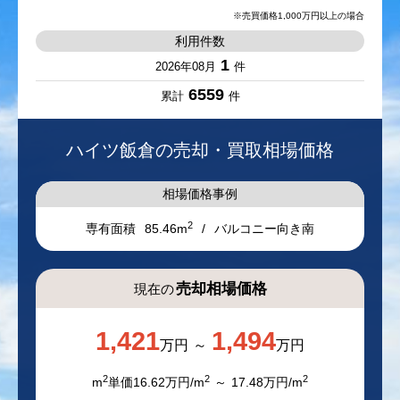
利用件数
1
2026年08月
件
6559
累計
件
ハイツ飯倉の
売却・買取相場価格
相場価格事例
2
専有面積
85.46m
バルコニー向き
南
売却相場価格
現在の
1,421
1,494
万円
万円
2
2
2
m
単価
16.62
万円/m
17.48
万円/m