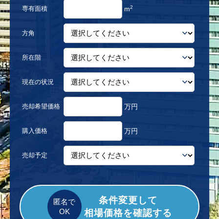
2
専有面積
m
方角
所在階
現在の状況
売却希望価格
万円
購入価格
万円
売却予定
条件変更して
相場価格を確認する