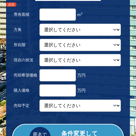
必須
必須
必須
必須
必須
必須
必須
2
専有面積
m
方角
所在階
現在の状況
売却希望価格
万円
購入価格
万円
売却予定
条件変更して