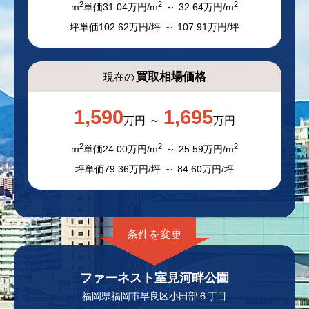
2
2
2
m
単価
31.04
万円/m
32.64
万円/m
坪単価
102.62
万円/坪
107.91
万円/坪
買取相場価格
現在の
1,590
1,695
万円
万円
2
2
2
m
単価
24.00
万円/m
25.59
万円/m
坪単価
79.36
万円/坪
84.60
万円/坪
ファーネスト室見河畔公園
福岡県福岡市早良区小田部６丁目