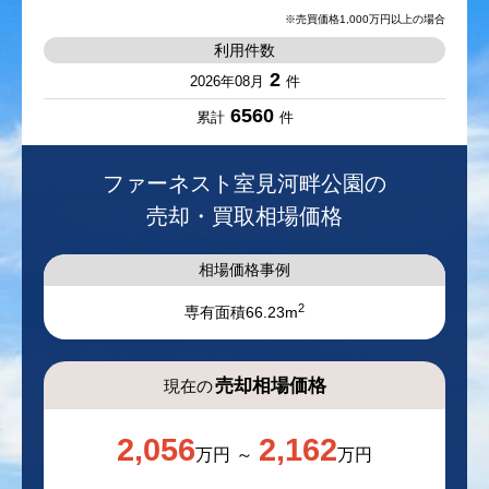
利用件数
2
2026年08月
件
6560
累計
件
ファーネスト室見河畔公園の
売却・買取相場価格
相場価格事例
2
専有面積
66.23m
売却相場価格
現在の
2,056
2,162
万円
万円